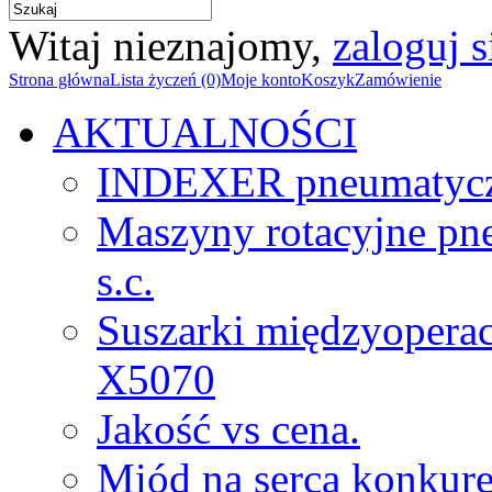
Witaj nieznajomy,
zaloguj s
Strona główna
Lista życzeń (0)
Moje konto
Koszyk
Zamówienie
AKTUALNOŚCI
INDEXER pneumatyc
Maszyny rotacyjne p
s.c.
Suszarki międzyopera
X5070
Jakość vs cena.
Miód na serca konkure