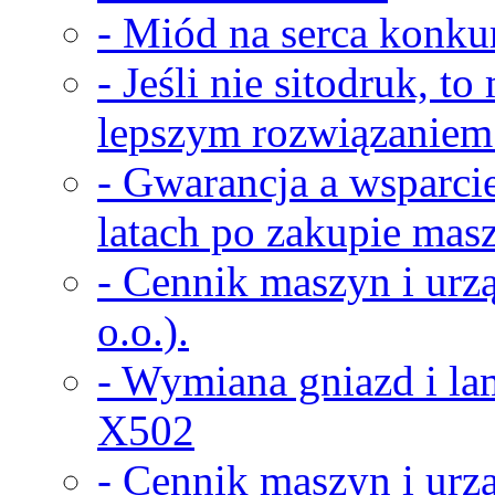
- Miód na serca konkur
- Jeśli nie sitodruk, t
lepszym rozwiązaniem
- Gwarancja a wsparci
latach po zakupie masz
- Cennik maszyn i urz
o.o.).
- Wymiana gniazd i la
X502
- Cennik maszyn i urz