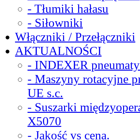
- Tłumiki hałasu
- Siłowniki
Włączniki / Przełączniki
AKTUALNOŚCI
- INDEXER pneumaty
- Maszyny rotacyjne
UE s.c.
- Suszarki międzyope
X5070
- Jakość vs cena.