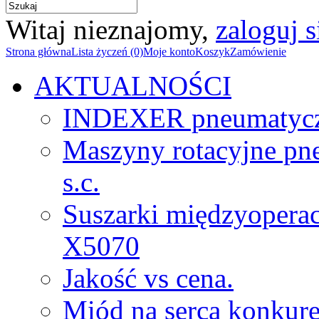
Witaj nieznajomy,
zaloguj s
Strona główna
Lista życzeń (0)
Moje konto
Koszyk
Zamówienie
AKTUALNOŚCI
INDEXER pneumatyc
Maszyny rotacyjne p
s.c.
Suszarki międzyopera
X5070
Jakość vs cena.
Miód na serca konkure