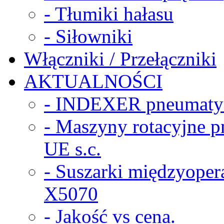
- Tłumiki hałasu
- Siłowniki
Włączniki / Przełączniki
AKTUALNOŚCI
- INDEXER pneumaty
- Maszyny rotacyjne
UE s.c.
- Suszarki międzyope
X5070
- Jakość vs cena.