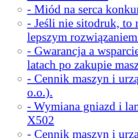
- Miód na serca konkur
- Jeśli nie sitodruk, t
lepszym rozwiązaniem
- Gwarancja a wsparci
latach po zakupie masz
- Cennik maszyn i urz
o.o.).
- Wymiana gniazd i la
X502
- Cennik maszyn i urz