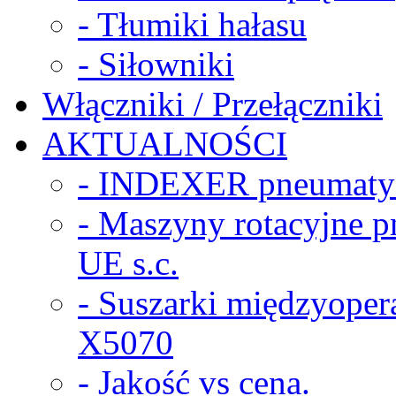
- Tłumiki hałasu
- Siłowniki
Włączniki / Przełączniki
AKTUALNOŚCI
- INDEXER pneumaty
- Maszyny rotacyjne
UE s.c.
- Suszarki międzyope
X5070
- Jakość vs cena.