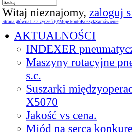
Witaj nieznajomy,
zaloguj s
Strona główna
Lista życzeń (0)
Moje konto
Koszyk
Zamówienie
AKTUALNOŚCI
INDEXER pneumatyc
Maszyny rotacyjne p
s.c.
Suszarki międzyopera
X5070
Jakość vs cena.
Miód na serca konkure