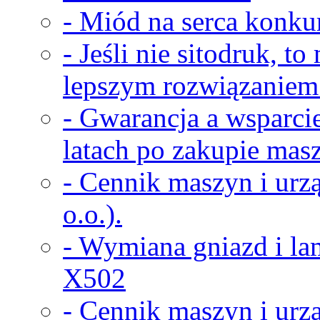
- Miód na serca konkur
- Jeśli nie sitodruk, t
lepszym rozwiązaniem
- Gwarancja a wsparci
latach po zakupie masz
- Cennik maszyn i urz
o.o.).
- Wymiana gniazd i la
X502
- Cennik maszyn i urz