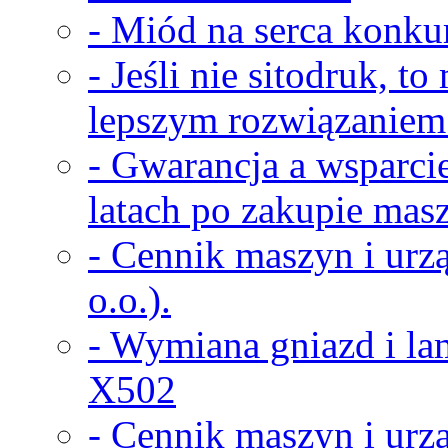
- Miód na serca konkur
- Jeśli nie sitodruk, t
lepszym rozwiązaniem
- Gwarancja a wsparci
latach po zakupie masz
- Cennik maszyn i urz
o.o.).
- Wymiana gniazd i la
X502
- Cennik maszyn i urz