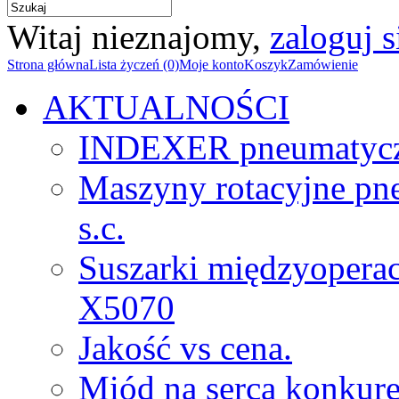
Witaj nieznajomy,
zaloguj s
Strona główna
Lista życzeń (0)
Moje konto
Koszyk
Zamówienie
AKTUALNOŚCI
INDEXER pneumatyc
Maszyny rotacyjne p
s.c.
Suszarki międzyopera
X5070
Jakość vs cena.
Miód na serca konkure