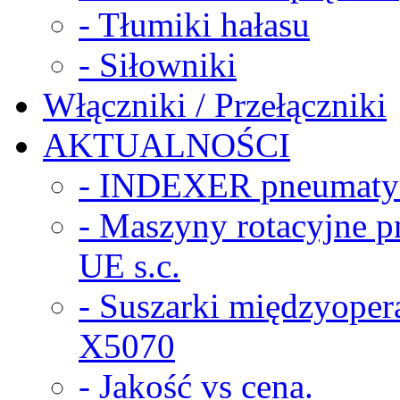
- Tłumiki hałasu
- Siłowniki
Włączniki / Przełączniki
AKTUALNOŚCI
- INDEXER pneumaty
- Maszyny rotacyjne
UE s.c.
- Suszarki międzyope
X5070
- Jakość vs cena.