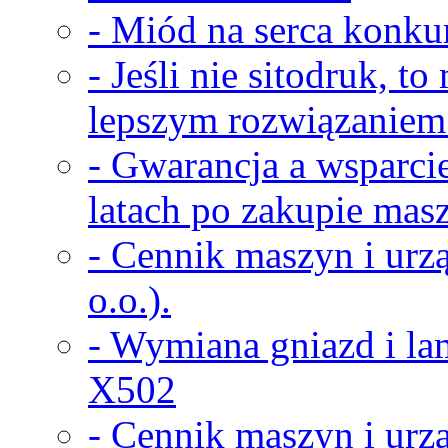
- Miód na serca konkur
- Jeśli nie sitodruk, t
lepszym rozwiązaniem
- Gwarancja a wsparci
latach po zakupie masz
- Cennik maszyn i urz
o.o.).
- Wymiana gniazd i la
X502
- Cennik maszyn i urz