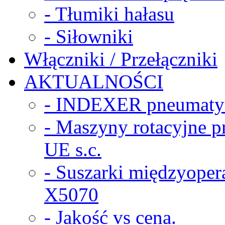
- Tłumiki hałasu
- Siłowniki
Włączniki / Przełączniki
AKTUALNOŚCI
- INDEXER pneumaty
- Maszyny rotacyjne
UE s.c.
- Suszarki międzyope
X5070
- Jakość vs cena.