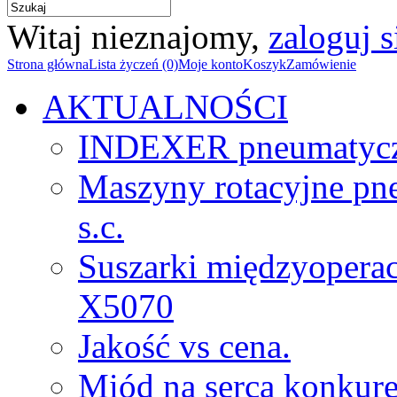
Witaj nieznajomy,
zaloguj s
Strona główna
Lista życzeń (0)
Moje konto
Koszyk
Zamówienie
AKTUALNOŚCI
INDEXER pneumatyc
Maszyny rotacyjne p
s.c.
Suszarki międzyopera
X5070
Jakość vs cena.
Miód na serca konkure