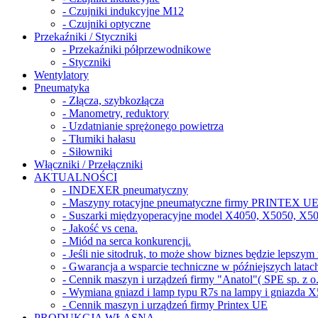
- Czujniki indukcyjne M12
- Czujniki optyczne
Przekaźniki / Styczniki
- Przekaźniki półprzewodnikowe
- Styczniki
Wentylatory
Pneumatyka
- Złącza, szybkozłącza
- Manometry, reduktory
- Uzdatnianie sprężonego powietrza
- Tłumiki hałasu
- Siłowniki
Włączniki / Przełączniki
AKTUALNOŚCI
- INDEXER pneumatyczny
- Maszyny rotacyjne pneumatyczne firmy PRINTEX UE 
- Suszarki międzyoperacyjne model X4050, X5050, X5
- Jakość vs cena.
- Miód na serca konkurencji.
- Jeśli nie sitodruk, to może show biznes będzie lepszy
- Gwarancja a wsparcie techniczne w późniejszych latac
- Cennik maszyn i urządzeń firmy "Anatol"( SPE sp. z o.
- Wymiana gniazd i lamp typu R7s na lampy i gniazda 
- Cennik maszyn i urządzeń firmy Printex UE
PRODUKCJA WŁASNA