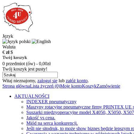
Język
Waluta
€
zł
$
Twój koszyk
0 przedmiot (ów) - 0,00zł
Twój koszyk jest pusty!
Witaj nieznajomy,
zaloguj się
lub
załóż konto
.
Strona główna
Lista życzeń (0)
Moje konto
Koszyk
Zamówienie
AKTUALNOŚCI
INDEXER pneumatyczny
Maszyny rotacyjne pneumatyczne firmy PRINTEX UE s
Suszarki międzyoperacyjne model X4050, X5050, X50
Jakość vs cena.
Miód na serca konkurencji.
Jeśli nie sitodruk, to może show biznes będzie lepszym 
Gwarancja a wsparcie techniczne w późniejszych latach 