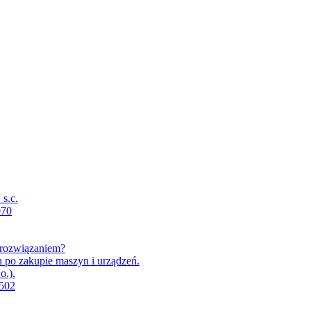
s.c.
070
m rozwiązaniem?
h po zakupie maszyn i urządzeń.
o.).
X502