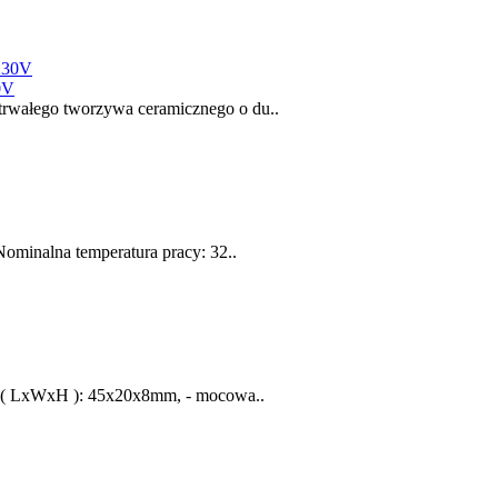
0V
rwałego tworzywa ceramicznego o du..
minalna temperatura pracy: 32..
y( LxWxH ): 45x20x8mm, - mocowa..