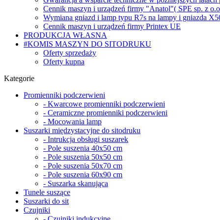
Cennik maszyn i urządzeń firmy "Anatol"( SPE sp. z o.o.
Wymiana gniazd i lamp typu R7s na lampy i gniazda X5
Cennik maszyn i urządzeń firmy Printex UE
PRODUKCJA WŁASNA
#KOMIS MASZYN DO SITODRUKU
Oferty sprzedaży
Oferty kupna
Kategorie
Promienniki podczerwieni
- Kwarcowe promienniki podczerwieni
- Ceramiczne promienniki podczerwieni
- Mocowania lamp
Suszarki międzystacyjne do sitodruku
- Intrukcja obsługi suszarek
- Pole suszenia 40x50 cm
- Pole suszenia 50x50 cm
- Pole suszenia 50x70 cm
- Pole suszenia 60x90 cm
- Suszarka skanująca
Tunele suszące
Suszarki do sit
Czujniki
- Czujniki indukcyjne