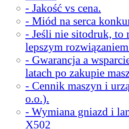
- Jakość vs cena.
- Miód na serca konkur
- Jeśli nie sitodruk, t
lepszym rozwiązaniem
- Gwarancja a wsparci
latach po zakupie masz
- Cennik maszyn i urz
o.o.).
- Wymiana gniazd i la
X502