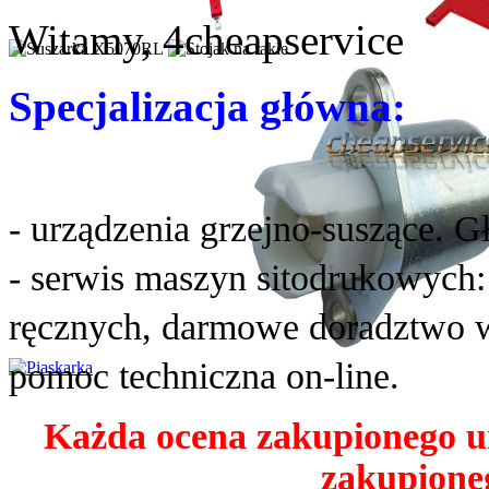
Witamy, 4cheapservice
Specjalizacja główna:
- urządzenia grzejno-suszące. G
- serwis maszyn sitodrukowych
ręcznych, darmowe doradztwo w
pomoc techniczna on-line.
Każda ocena zakupionego u
zakupioneg