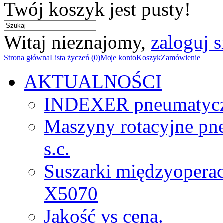
Twój koszyk jest pusty!
Witaj nieznajomy,
zaloguj s
Strona główna
Lista życzeń (0)
Moje konto
Koszyk
Zamówienie
AKTUALNOŚCI
INDEXER pneumatyc
Maszyny rotacyjne p
s.c.
Suszarki międzyopera
X5070
Jakość vs cena.