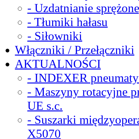
- Uzdatnianie sprężon
- Tłumiki hałasu
- Siłowniki
Włączniki / Przełączniki
AKTUALNOŚCI
- INDEXER pneumaty
- Maszyny rotacyjne
UE s.c.
- Suszarki międzyope
X5070