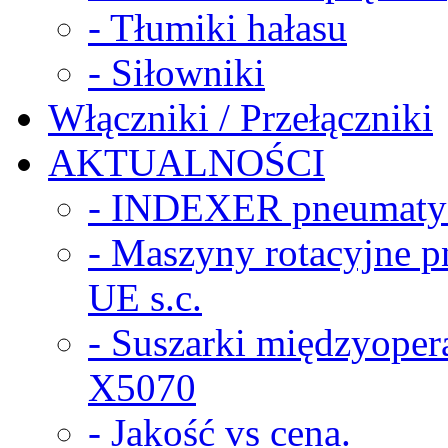
- Tłumiki hałasu
- Siłowniki
Włączniki / Przełączniki
AKTUALNOŚCI
- INDEXER pneumaty
- Maszyny rotacyjne
UE s.c.
- Suszarki międzyope
X5070
- Jakość vs cena.