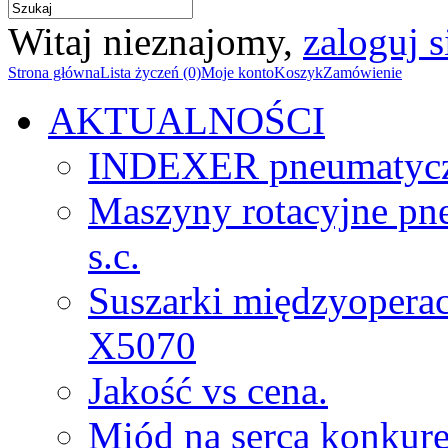
Witaj nieznajomy,
zaloguj s
Strona główna
Lista życzeń (0)
Moje konto
Koszyk
Zamówienie
AKTUALNOŚCI
INDEXER pneumatyc
Maszyny rotacyjne p
s.c.
Suszarki międzyopera
X5070
Jakość vs cena.
Miód na serca konkure