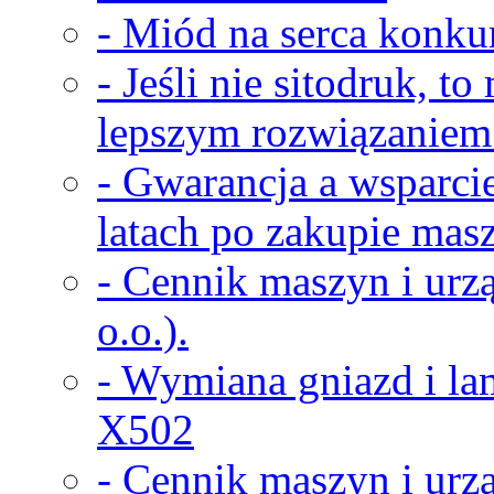
- Miód na serca konkur
- Jeśli nie sitodruk, t
lepszym rozwiązaniem
- Gwarancja a wsparci
latach po zakupie masz
- Cennik maszyn i urz
o.o.).
- Wymiana gniazd i la
X502
- Cennik maszyn i urz