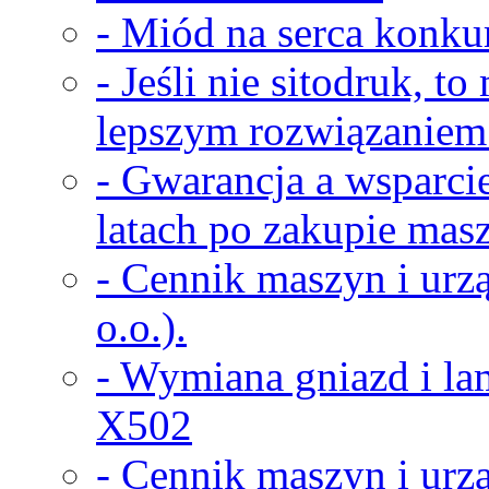
- Miód na serca konkur
- Jeśli nie sitodruk, t
lepszym rozwiązaniem
- Gwarancja a wsparci
latach po zakupie masz
- Cennik maszyn i urz
o.o.).
- Wymiana gniazd i la
X502
- Cennik maszyn i urz