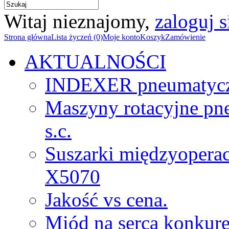
Witaj nieznajomy,
zaloguj s
Strona główna
Lista życzeń (0)
Moje konto
Koszyk
Zamówienie
AKTUALNOŚCI
INDEXER pneumatyc
Maszyny rotacyjne p
s.c.
Suszarki międzyopera
X5070
Jakość vs cena.
Miód na serca konkure