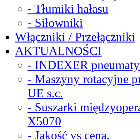
- Tłumiki hałasu
- Siłowniki
Włączniki / Przełączniki
AKTUALNOŚCI
- INDEXER pneumaty
- Maszyny rotacyjne
UE s.c.
- Suszarki międzyope
X5070
- Jakość vs cena.