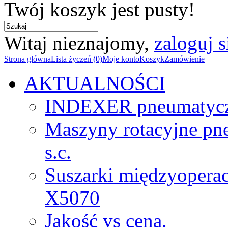
Twój koszyk jest pusty!
Witaj nieznajomy,
zaloguj s
Strona główna
Lista życzeń (0)
Moje konto
Koszyk
Zamówienie
AKTUALNOŚCI
INDEXER pneumatyc
Maszyny rotacyjne p
s.c.
Suszarki międzyopera
X5070
Jakość vs cena.