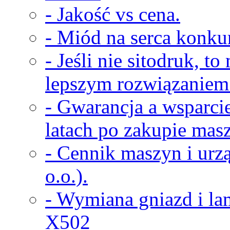
- Jakość vs cena.
- Miód na serca konkur
- Jeśli nie sitodruk, t
lepszym rozwiązaniem
- Gwarancja a wsparci
latach po zakupie masz
- Cennik maszyn i urz
o.o.).
- Wymiana gniazd i la
X502