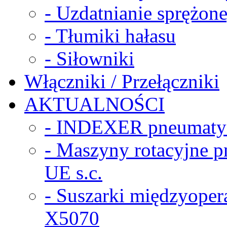
- Uzdatnianie sprężon
- Tłumiki hałasu
- Siłowniki
Włączniki / Przełączniki
AKTUALNOŚCI
- INDEXER pneumaty
- Maszyny rotacyjne
UE s.c.
- Suszarki międzyope
X5070