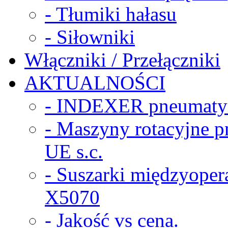
- Tłumiki hałasu
- Siłowniki
Włączniki / Przełączniki
AKTUALNOŚCI
- INDEXER pneumaty
- Maszyny rotacyjne
UE s.c.
- Suszarki międzyope
X5070
- Jakość vs cena.