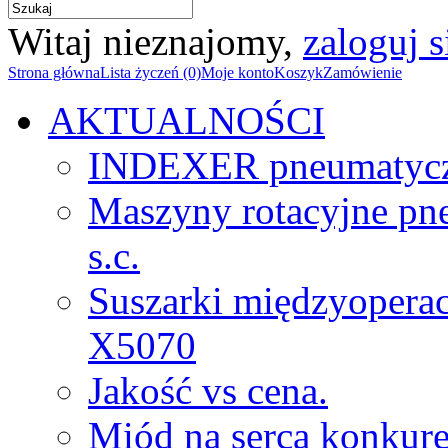
Witaj nieznajomy,
zaloguj s
Strona główna
Lista życzeń (0)
Moje konto
Koszyk
Zamówienie
AKTUALNOŚCI
INDEXER pneumatyc
Maszyny rotacyjne p
s.c.
Suszarki międzyopera
X5070
Jakość vs cena.
Miód na serca konkure