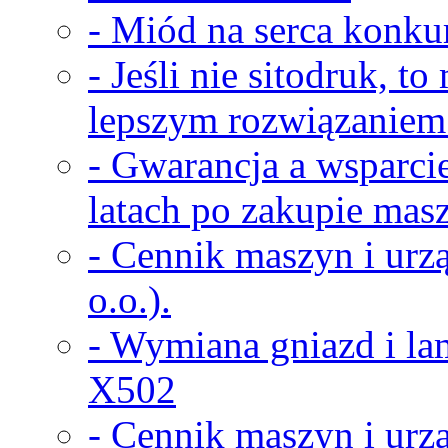
- Miód na serca konkur
- Jeśli nie sitodruk, t
lepszym rozwiązaniem
- Gwarancja a wsparci
latach po zakupie masz
- Cennik maszyn i urz
o.o.).
- Wymiana gniazd i la
X502
- Cennik maszyn i urz