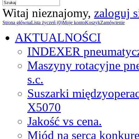
Witaj nieznajomy,
zaloguj s
Strona główna
Lista życzeń (0)
Moje konto
Koszyk
Zamówienie
AKTUALNOŚCI
INDEXER pneumatyc
Maszyny rotacyjne p
s.c.
Suszarki międzyopera
X5070
Jakość vs cena.
Miód na serca konkure