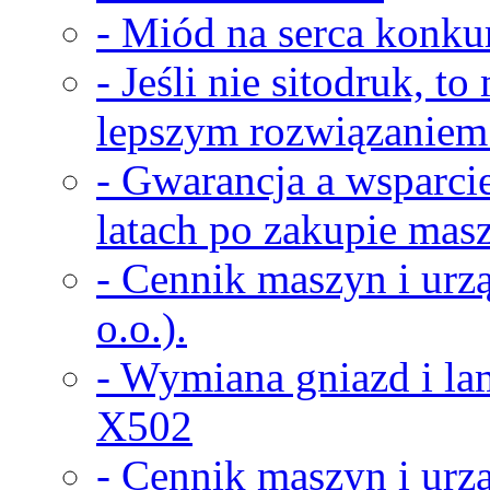
- Miód na serca konkur
- Jeśli nie sitodruk, t
lepszym rozwiązaniem
- Gwarancja a wsparci
latach po zakupie masz
- Cennik maszyn i urz
o.o.).
- Wymiana gniazd i la
X502
- Cennik maszyn i urz