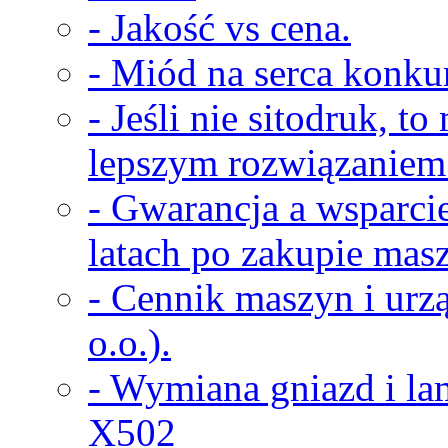
- Jakość vs cena.
- Miód na serca konkur
- Jeśli nie sitodruk, t
lepszym rozwiązaniem
- Gwarancja a wsparci
latach po zakupie masz
- Cennik maszyn i urz
o.o.).
- Wymiana gniazd i la
X502