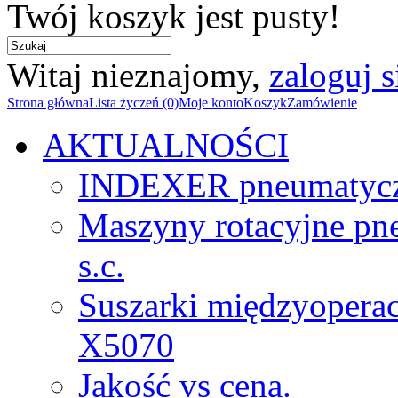
Twój koszyk jest pusty!
Witaj nieznajomy,
zaloguj s
Strona główna
Lista życzeń (0)
Moje konto
Koszyk
Zamówienie
AKTUALNOŚCI
INDEXER pneumatyc
Maszyny rotacyjne p
s.c.
Suszarki międzyopera
X5070
Jakość vs cena.