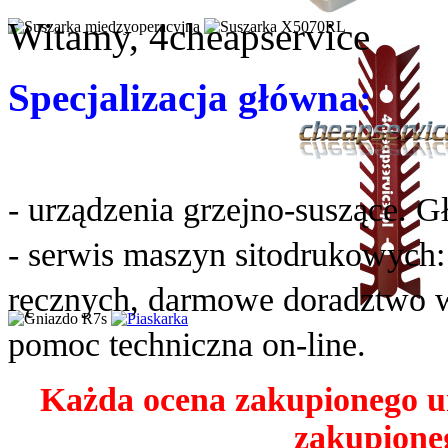
Witamy, 4cheapservice
Specjalizacja główna:
- urządzenia grzejno-suszące. G
- serwis maszyn sitodrukowych
ręcznych, darmowe doradztwo w
pomoc techniczna on-line.
Każda ocena zakupionego u
zakupioneg