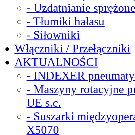
- Uzdatnianie sprężon
- Tłumiki hałasu
- Siłowniki
Włączniki / Przełączniki
AKTUALNOŚCI
- INDEXER pneumaty
- Maszyny rotacyjne
UE s.c.
- Suszarki międzyope
X5070