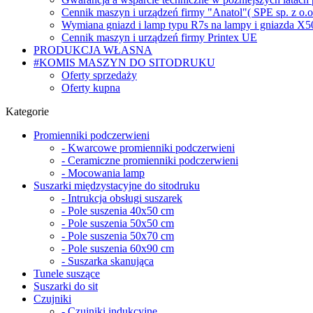
Cennik maszyn i urządzeń firmy "Anatol"( SPE sp. z o.o.
Wymiana gniazd i lamp typu R7s na lampy i gniazda X5
Cennik maszyn i urządzeń firmy Printex UE
PRODUKCJA WŁASNA
#KOMIS MASZYN DO SITODRUKU
Oferty sprzedaży
Oferty kupna
Kategorie
Promienniki podczerwieni
- Kwarcowe promienniki podczerwieni
- Ceramiczne promienniki podczerwieni
- Mocowania lamp
Suszarki międzystacyjne do sitodruku
- Intrukcja obsługi suszarek
- Pole suszenia 40x50 cm
- Pole suszenia 50x50 cm
- Pole suszenia 50x70 cm
- Pole suszenia 60x90 cm
- Suszarka skanująca
Tunele suszące
Suszarki do sit
Czujniki
- Czujniki indukcyjne