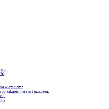
s.c.
070
m rozwiązaniem?
h po zakupie maszyn i urządzeń.
o.).
X502