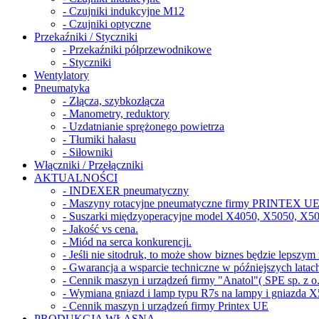
- Czujniki indukcyjne M12
- Czujniki optyczne
Przekaźniki / Styczniki
- Przekaźniki półprzewodnikowe
- Styczniki
Wentylatory
Pneumatyka
- Złącza, szybkozłącza
- Manometry, reduktory
- Uzdatnianie sprężonego powietrza
- Tłumiki hałasu
- Siłowniki
Włączniki / Przełączniki
AKTUALNOŚCI
- INDEXER pneumatyczny
- Maszyny rotacyjne pneumatyczne firmy PRINTEX UE 
- Suszarki międzyoperacyjne model X4050, X5050, X5
- Jakość vs cena.
- Miód na serca konkurencji.
- Jeśli nie sitodruk, to może show biznes będzie lepszy
- Gwarancja a wsparcie techniczne w późniejszych latac
- Cennik maszyn i urządzeń firmy "Anatol"( SPE sp. z o.
- Wymiana gniazd i lamp typu R7s na lampy i gniazda 
- Cennik maszyn i urządzeń firmy Printex UE
PRODUKCJA WŁASNA