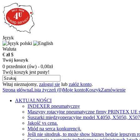
Język
Waluta
€
zł
$
Twój koszyk
0 przedmiot (ów) - 0,00zł
Twój koszyk jest pusty!
Witaj nieznajomy,
zaloguj się
lub
załóż konto
.
Strona główna
Lista życzeń (0)
Moje konto
Koszyk
Zamówienie
AKTUALNOŚCI
INDEXER pneumatyczny
Maszyny rotacyjne pneumatyczne firmy PRINTEX UE s
Suszarki międzyoperacyjne model X4050, X5050, X50
Jakość vs cena.
Miód na serca konkurencji.
Jeśli nie sitodruk, to może show biznes będzie lepszym 
Gwarancja a wsparcie techniczne w późniejszych latach 