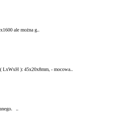
x1600 ale można g..
y( LxWxH ): 45x20x8mm, - mocowa..
anego. ..