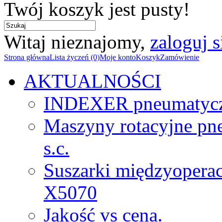
Twój koszyk jest pusty!
Witaj nieznajomy,
zaloguj s
Strona główna
Lista życzeń (0)
Moje konto
Koszyk
Zamówienie
AKTUALNOŚCI
INDEXER pneumatyc
Maszyny rotacyjne p
s.c.
Suszarki międzyopera
X5070
Jakość vs cena.