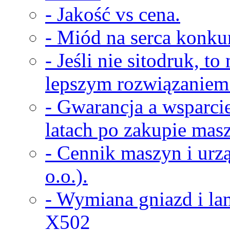
- Jakość vs cena.
- Miód na serca konkur
- Jeśli nie sitodruk, t
lepszym rozwiązaniem
- Gwarancja a wsparci
latach po zakupie masz
- Cennik maszyn i urz
o.o.).
- Wymiana gniazd i la
X502