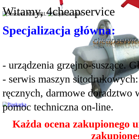
Witamy, 4cheapservice
Specjalizacja główna:
- urządzenia grzejno-suszące. G
- serwis maszyn sitodrukowych
ręcznych, darmowe doradztwo w
pomoc techniczna on-line.
Każda ocena zakupionego u
zakupioneg