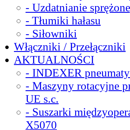
- Uzdatnianie sprężon
- Tłumiki hałasu
- Siłowniki
Włączniki / Przełączniki
AKTUALNOŚCI
- INDEXER pneumaty
- Maszyny rotacyjne
UE s.c.
- Suszarki międzyope
X5070