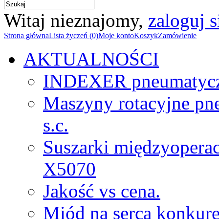
Witaj nieznajomy,
zaloguj s
Strona główna
Lista życzeń (0)
Moje konto
Koszyk
Zamówienie
AKTUALNOŚCI
INDEXER pneumatyc
Maszyny rotacyjne p
s.c.
Suszarki międzyopera
X5070
Jakość vs cena.
Miód na serca konkure