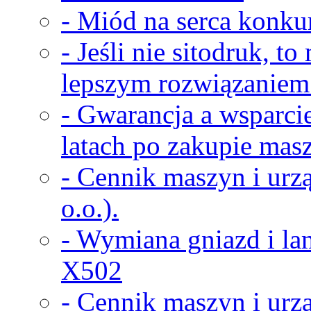
- Miód na serca konkur
- Jeśli nie sitodruk, t
lepszym rozwiązaniem
- Gwarancja a wsparci
latach po zakupie masz
- Cennik maszyn i urz
o.o.).
- Wymiana gniazd i la
X502
- Cennik maszyn i urz