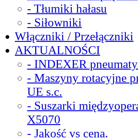
- Tłumiki hałasu
- Siłowniki
Włączniki / Przełączniki
AKTUALNOŚCI
- INDEXER pneumaty
- Maszyny rotacyjne
UE s.c.
- Suszarki międzyope
X5070
- Jakość vs cena.