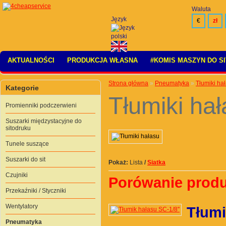
Waluta
Język
€
zł
AKTUALNOŚCI
PRODUKCJA WŁASNA
#KOMIS MASZYN DO S
Strona główna
»
Pneumatyka
»
Tłumiki ha
Kategorie
Tłumiki ha
Promienniki podczerwieni
Suszarki międzystacyjne do
sitodruku
Tunele suszące
Suszarki do sit
Pokaż:
Lista
/
Siatka
Czujniki
Porówanie produ
Przekaźniki / Styczniki
Wentylatory
Tłumi
Pneumatyka