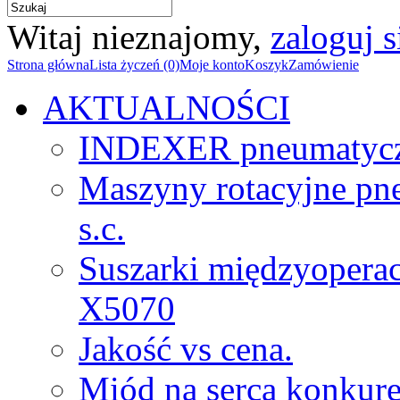
Witaj nieznajomy,
zaloguj s
Strona główna
Lista życzeń (0)
Moje konto
Koszyk
Zamówienie
AKTUALNOŚCI
INDEXER pneumatyc
Maszyny rotacyjne p
s.c.
Suszarki międzyopera
X5070
Jakość vs cena.
Miód na serca konkure