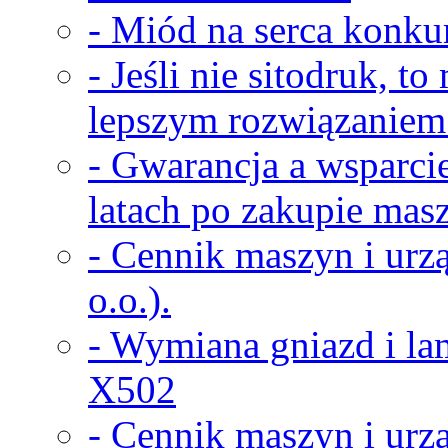
- Miód na serca konkur
- Jeśli nie sitodruk, t
lepszym rozwiązaniem
- Gwarancja a wsparci
latach po zakupie masz
- Cennik maszyn i urz
o.o.).
- Wymiana gniazd i la
X502
- Cennik maszyn i urz