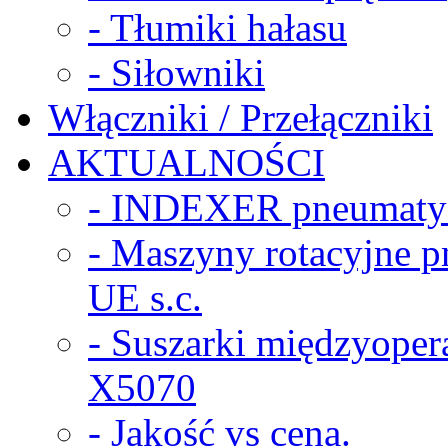
- Tłumiki hałasu
- Siłowniki
Włączniki / Przełączniki
AKTUALNOŚCI
- INDEXER pneumaty
- Maszyny rotacyjne
UE s.c.
- Suszarki międzyope
X5070
- Jakość vs cena.