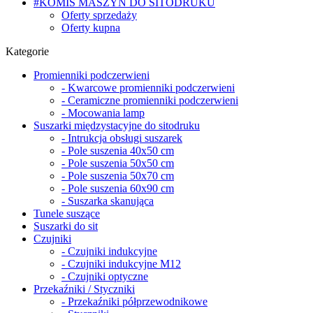
#KOMIS MASZYN DO SITODRUKU
Oferty sprzedaży
Oferty kupna
Kategorie
Promienniki podczerwieni
- Kwarcowe promienniki podczerwieni
- Ceramiczne promienniki podczerwieni
- Mocowania lamp
Suszarki międzystacyjne do sitodruku
- Intrukcja obsługi suszarek
- Pole suszenia 40x50 cm
- Pole suszenia 50x50 cm
- Pole suszenia 50x70 cm
- Pole suszenia 60x90 cm
- Suszarka skanująca
Tunele suszące
Suszarki do sit
Czujniki
- Czujniki indukcyjne
- Czujniki indukcyjne M12
- Czujniki optyczne
Przekaźniki / Styczniki
- Przekaźniki półprzewodnikowe