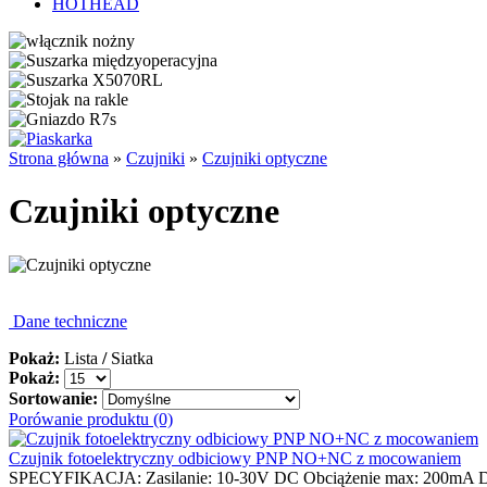
HOTHEAD
Strona główna
»
Czujniki
»
Czujniki optyczne
Czujniki optyczne
Dane techniczne
Pokaż:
Lista
/
Siatka
Pokaż:
Sortowanie:
Porówanie produktu (0)
Czujnik fotoelektryczny odbiciowy PNP NO+NC z mocowaniem
SPECYFIKACJA: Zasilanie: 10-30V DC Obciążenie max: 200mA Dys