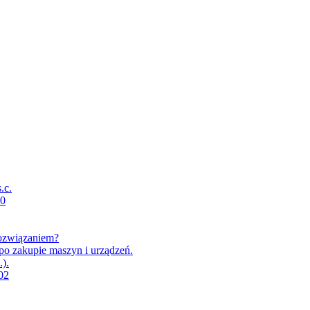
.c.
70
rozwiązaniem?
po zakupie maszyn i urządzeń.
).
02