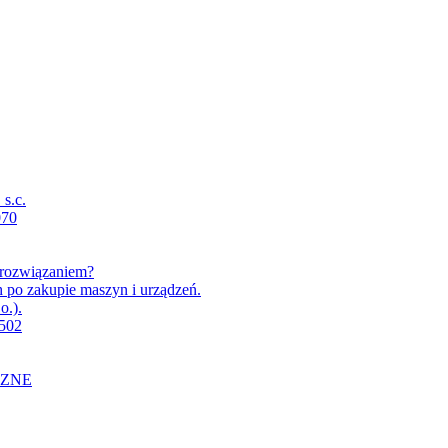
s.c.
070
m rozwiązaniem?
h po zakupie maszyn i urządzeń.
o.).
X502
CZNE