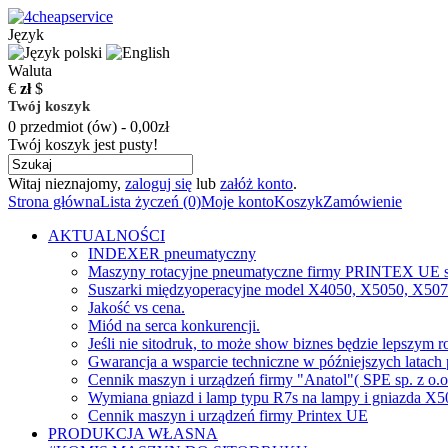
Język
Waluta
€
zł
$
Twój koszyk
0 przedmiot (ów) - 0,00zł
Twój koszyk jest pusty!
Witaj nieznajomy,
zaloguj się
lub
załóż konto
.
Strona główna
Lista życzeń (0)
Moje konto
Koszyk
Zamówienie
AKTUALNOŚCI
INDEXER pneumatyczny
Maszyny rotacyjne pneumatyczne firmy PRINTEX UE s
Suszarki międzyoperacyjne model X4050, X5050, X50
Jakość vs cena.
Miód na serca konkurencji.
Jeśli nie sitodruk, to może show biznes będzie lepszym 
Gwarancja a wsparcie techniczne w późniejszych latach 
Cennik maszyn i urządzeń firmy "Anatol"( SPE sp. z o.o.
Wymiana gniazd i lamp typu R7s na lampy i gniazda X5
Cennik maszyn i urządzeń firmy Printex UE
PRODUKCJA WŁASNA