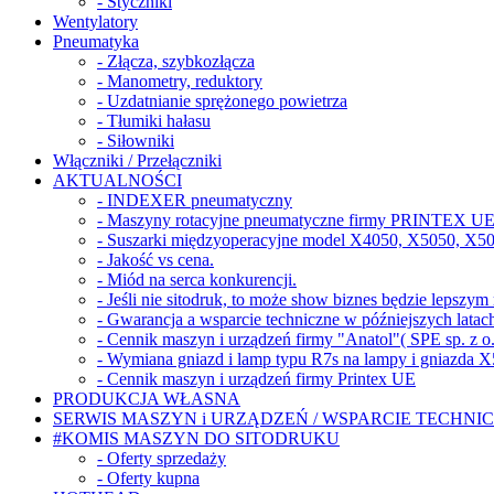
- Styczniki
Wentylatory
Pneumatyka
- Złącza, szybkozłącza
- Manometry, reduktory
- Uzdatnianie sprężonego powietrza
- Tłumiki hałasu
- Siłowniki
Włączniki / Przełączniki
AKTUALNOŚCI
- INDEXER pneumatyczny
- Maszyny rotacyjne pneumatyczne firmy PRINTEX UE 
- Suszarki międzyoperacyjne model X4050, X5050, X5
- Jakość vs cena.
- Miód na serca konkurencji.
- Jeśli nie sitodruk, to może show biznes będzie lepszy
- Gwarancja a wsparcie techniczne w późniejszych latac
- Cennik maszyn i urządzeń firmy "Anatol"( SPE sp. z o.
- Wymiana gniazd i lamp typu R7s na lampy i gniazda 
- Cennik maszyn i urządzeń firmy Printex UE
PRODUKCJA WŁASNA
SERWIS MASZYN i URZĄDZEŃ / WSPARCIE TECHNI
#KOMIS MASZYN DO SITODRUKU
- Oferty sprzedaży
- Oferty kupna