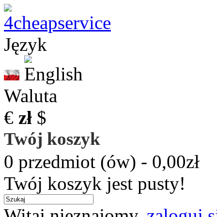
Język
Waluta
€
zł
$
Twój koszyk
0 przedmiot (ów) - 0,00zł
Twój koszyk jest pusty!
Witaj nieznajomy,
zaloguj s