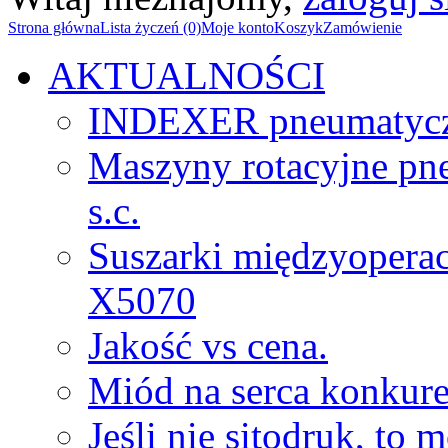
Strona główna
Lista życzeń (0)
Moje konto
Koszyk
Zamówienie
AKTUALNOŚCI
INDEXER pneumatyc
Maszyny rotacyjne p
s.c.
Suszarki międzyopera
X5070
Jakość vs cena.
Miód na serca konkure
Jeśli nie sitodruk, to