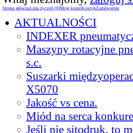
Strona główna
Lista życzeń (0)
Moje konto
Koszyk
Zamówienie
AKTUALNOŚCI
INDEXER pneumatyc
Maszyny rotacyjne p
s.c.
Suszarki międzyopera
X5070
Jakość vs cena.
Miód na serca konkure
Jeśli nie sitodruk, to