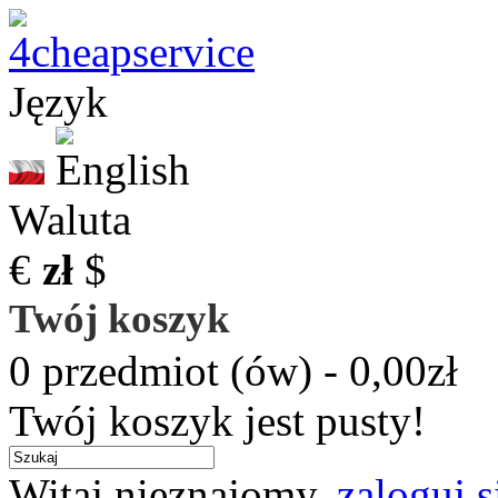
Język
Waluta
€
zł
$
Twój koszyk
0 przedmiot (ów) - 0,00zł
Twój koszyk jest pusty!
Witaj nieznajomy,
zaloguj s